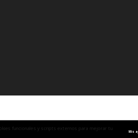
cookies funcionales y scripts externos para mejorar tu
Mis a
ica de Gestión