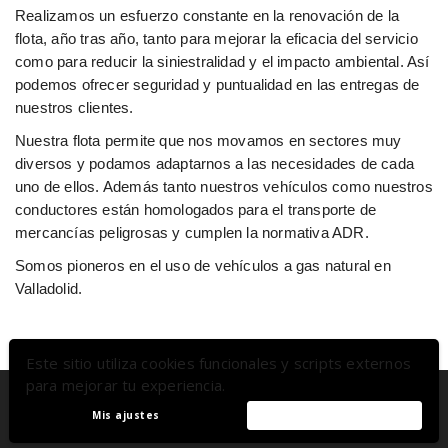
Realizamos un esfuerzo constante en la renovación de la
flota, año tras año, tanto para mejorar la eficacia del servicio
como para reducir la siniestralidad y el impacto ambiental. Así
podemos ofrecer seguridad y puntualidad en las entregas de
nuestros clientes.
Nuestra flota permite que nos movamos en sectores muy
diversos y podamos adaptarnos a las necesidades de cada
uno de ellos. Además tanto nuestros vehículos como nuestros
conductores están homologados para el transporte de
mercancías peligrosas y cumplen la normativa ADR.
Somos pioneros en el uso de vehículos a gas natural en
Valladolid.
Este sitio utiliza cookies funcionales y scripts externos
para mejorar tu experiencia.
Aviso legal -
Política de privacidad -
Política de cookies -
Política de Gestión
-
Mis ajustes
Acepto